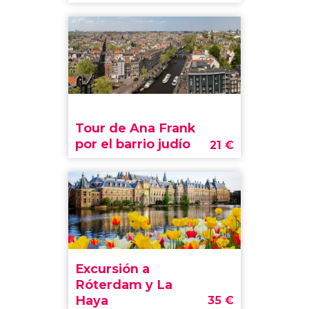
Tour de Ana Frank
por el barrio judío
21
€
Excursión a
Róterdam y La
Haya
35
€