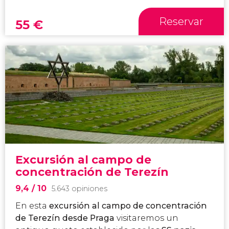
Reservar
55
€
Excursión al campo de
concentración de Terezín
9,4
/ 10
5.643 opiniones
En esta
excursión al campo de concentración
de Terezín desde Praga
visitaremos un