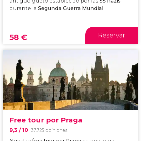
antiguo gueto establecido por las
SS nazis
durante la
Segunda Guerra Mundial
.
Reservar
58
€
Free tour por Praga
9,3
/ 10
37.725 opiniones
Nuestro
free tour por Praga
es ideal para