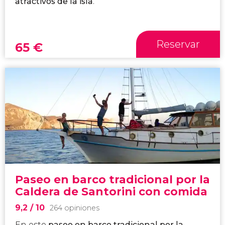
atractivos de la isla
.
Reservar
65
€
Paseo en barco tradicional por la
Caldera de Santorini con comida
9,2
/ 10
264 opiniones
En este
paseo en barco tradicional por la