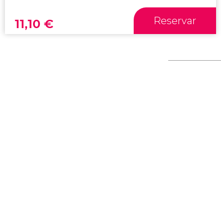
Reservar
11,10
€