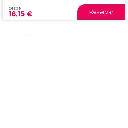
desde
Reservar
18,15
€