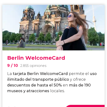
Berlin WelcomeCard
9
/ 10
2.855 opiniones
La
tarjeta Berlin WelcomeCard
permite el
uso
ilimitado del transporte público
y
ofrece
descuentos
de hasta el 50%
en
más de 190
museos y atracciones
locales.