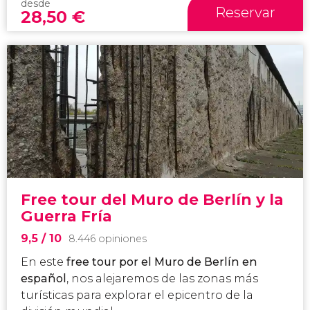
desde
Reservar
28,50
€
Free tour del Muro de Berlín y la
Guerra Fría
9,5
/ 10
8.446 opiniones
En este
free tour por el Muro de Berlín en
español
, nos alejaremos de las zonas más
turísticas para explorar el epicentro de la