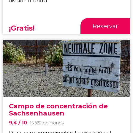
división mundial.
Reservar
¡Gratis!
Campo de concentración de
Sachsenhausen
9,4
/ 10
15.622 opiniones
Dura, pero
imprescindible
. La excursión al