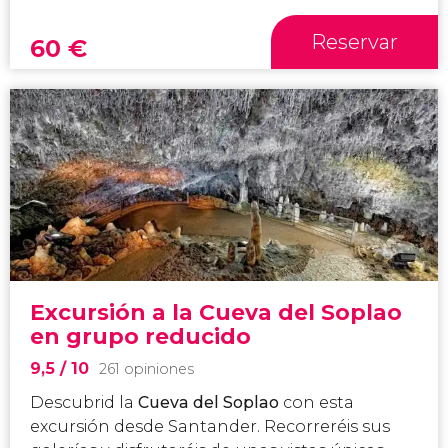
Reservar
60
€
Excursión a la Cueva del Soplao
en grupo reducido
9,5
/ 10
261 opiniones
Descubrid la
Cueva del Soplao
con esta
excursión desde Santander. Recorreréis sus