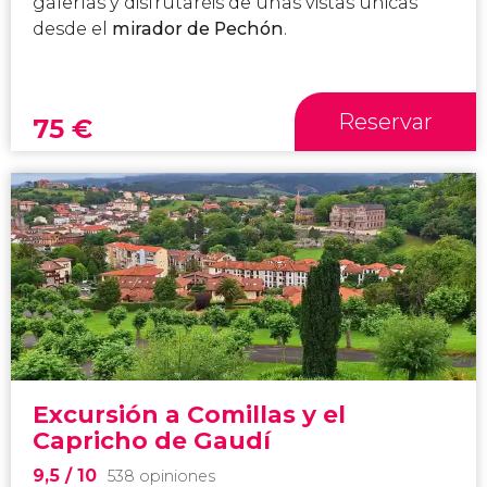
galerías y disfrutaréis de unas vistas únicas
desde el
mirador de Pechón
.
Reservar
75
€
Excursión a Comillas y el
Capricho de Gaudí
9,5
/ 10
538 opiniones