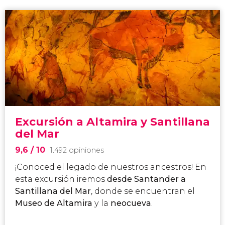
Excursión a Altamira y Santillana
del Mar
9,6
/ 10
1.492 opiniones
¡Conoced el legado de nuestros ancestros! En
esta excursión iremos
desde Santander a
Santillana del Mar
, donde se encuentran el
Museo de Altamira
y la
neocueva
.