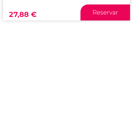
Reservar
27,88
€