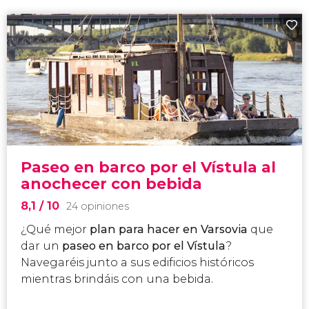
Paseo en barco por el Vístula al
anochecer con bebida
8,1
/ 10
24 opiniones
¿Qué mejor
plan para hacer en Varsovia
que
dar un
paseo en barco por el Vístula
?
Navegaréis junto a sus edificios históricos
mientras brindáis con una bebida.