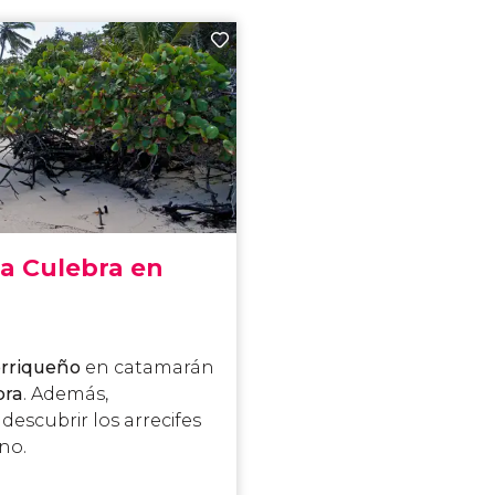
la Culebra en
orriqueño
en catamarán
bra
. Además,
 descubrir los arrecifes
no.