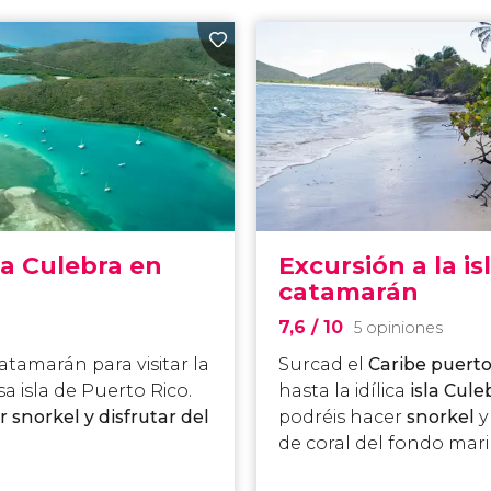
la Culebra en
Excursión a la is
catamarán
7,6
/ 10
5 opiniones
tamarán para visitar la
Surcad el
Caribe puert
sa isla de Puerto Rico.
hasta la idílica
isla Cule
r snorkel y disfrutar del
podréis hacer
snorkel
y
de coral del fondo mari