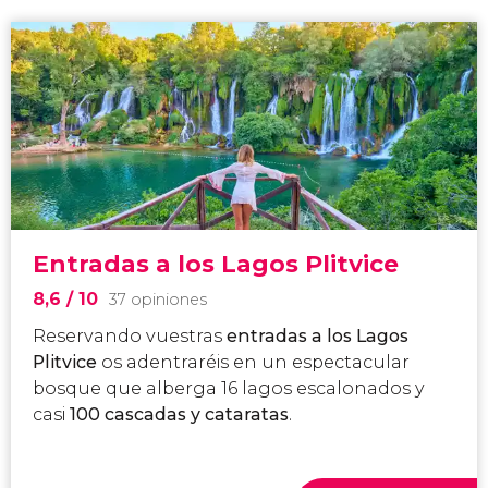
Entradas a los Lagos Plitvice
8,6
/ 10
37 opiniones
Reservando vuestras
entradas a los Lagos
Plitvice
os adentraréis en un espectacular
bosque que alberga 16 lagos escalonados y
casi
100 cascadas y cataratas
.