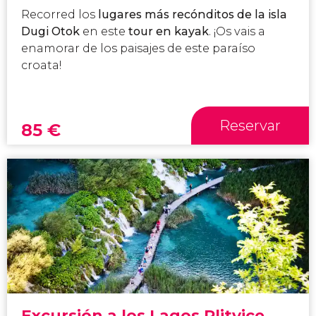
Recorred los
lugares más recónditos de la isla
Dugi Otok
en este
tour en kayak
. ¡Os vais a
enamorar de los paisajes de este paraíso
croata!
Reservar
85
€
Excursión a los Lagos Plitvice