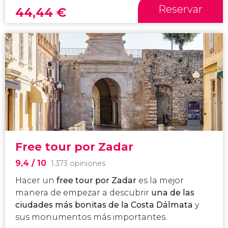
Reservar
44,44
€
Free tour por Zadar
9,4
/ 10
1.373 opiniones
Hacer un
free tour por Zadar
es la mejor
manera de empezar a descubrir
una de las
ciudades más bonitas de la Costa Dálmata
y
sus monumentos más importantes.