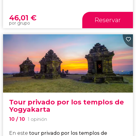
46,01
€
Reservar
por grupo
Tour privado por los templos de
Yogyakarta
10
/ 10
1 opinión
En este
tour privado por los templos de