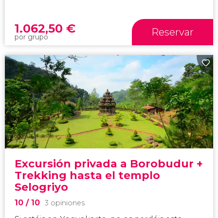
1.062,50
€
Reservar
por grupo
Excursión privada a Borobudur +
Trekking hasta el templo
Selogriyo
10
/ 10
3 opiniones