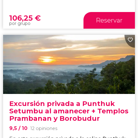
106,25
€
Reservar
por grupo
Excursión privada a Punthuk
Setumbu al amanecer + Templos
Prambanan y Borobudur
9,5
/ 10
12 opiniones