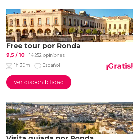
Free tour por Ronda
9,5
/ 10
14.252 opiniones
¡Gratis!
1h 30m
Español
Ver disponibilidad
Visita guiada por Ronda