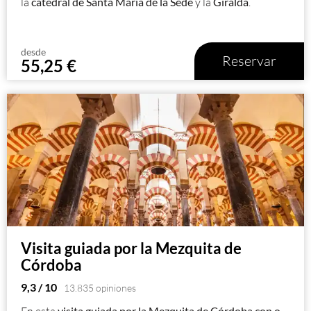
la
catedral de Santa María de la Sede
y la
Giralda
.
desde
Reservar
55,25
€
Visita guiada por la Mezquita de
Córdoba
9,3
/ 10
13.835 opiniones
En esta
visita guiada por la Mezquita de Córdoba
con o