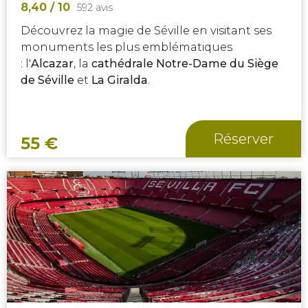
8,40
/ 10
592 avis
Découvrez la magie de Séville en visitant ses
monuments les plus emblématiques
: l'
Alcazar
, la
cathédrale Notre-Dame du Siège
de Séville
et
L
a Giralda
.
Réserver
55
€