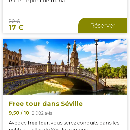
l'Or et le pont de Triana.
20
€
Réserver
17
€
Free tour dans Séville
9,50
/ 10
2 082 avis
Avec ce
free tour
, vous serez conduits dans les
petites ruelles de Séville qui vous