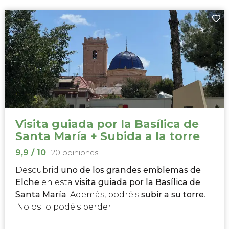
Visita guiada por la Basílica de
Santa María + Subida a la torre
9,9
/ 10
20 opiniones
Descubrid
uno de los grandes emblemas de
Elche
en esta
visita guiada por la Basílica de
Santa María
. Además, podréis
subir a su torre
.
¡No os lo podéis perder!