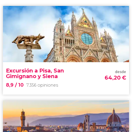
Excursión a Pisa, San
desde
Gimignano y Siena
64,20
€
8,9
/ 10
7.356 opiniones
8,9


7.356 opiniones