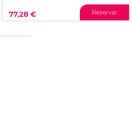
Reservar
77,28
€