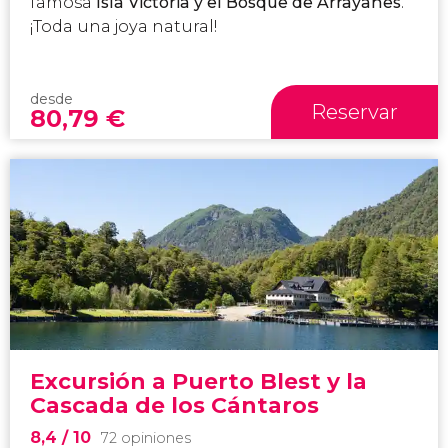
famosa
Isla Victoria y el Bosque de Arrayanes
.
¡Toda una joya natural!
desde
Reservar
80,79
€
Excursión a Puerto Blest y la
Cascada de los Cántaros
8,4
/ 10
72 opiniones