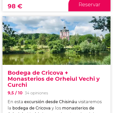
Reservar
98
€
Bodega de Cricova +
Monasterios de Orheiul Vechi y
Curchi
9,5
/ 10
34 opiniones
En esta
excursión desde Chisináu
visitaremos
la
bodega de Cricova
y los
monasterios de