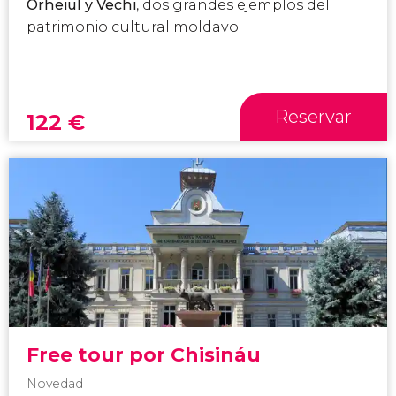
Orheiul y Vechi
, dos grandes ejemplos del
patrimonio cultural moldavo.
Reservar
122
€
Free tour por Chisináu
Novedad