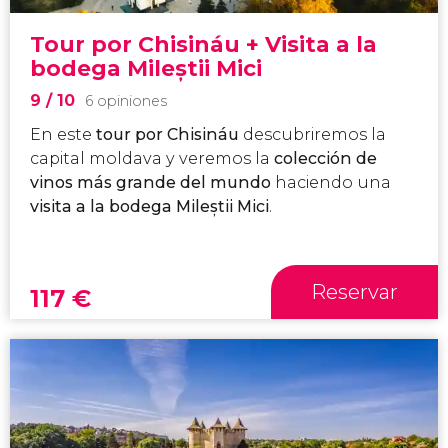
Tour por Chisináu + Visita a la
bodega Mileștii Mici
9
/ 10
6 opiniones
En este
tour por Chisináu
descubriremos la
capital moldava y veremos la
colección de
vinos más grande del mundo
haciendo una
visita a la bodega Mileștii Mici
.
Reservar
117
€