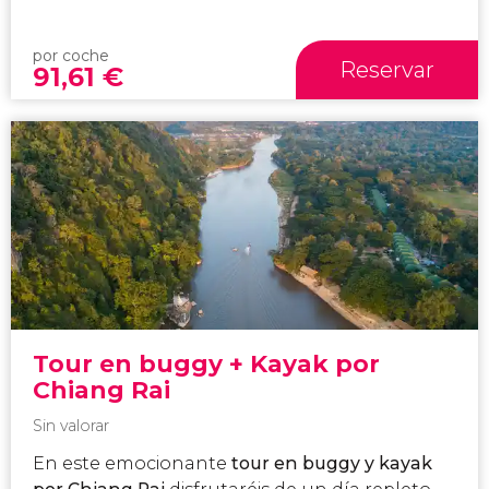
por coche
Reservar
91,61
€
Tour en buggy + Kayak por
Chiang Rai
Sin valorar
En este emocionante
tour en buggy y kayak