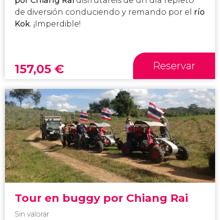
por Chiang Rai
disfrutaréis de un día repleto
de diversión conduciendo y remando por el
río
Kok
. ¡Imperdible!
Reservar
157,05
€
Tour en buggy por Chiang Rai
Sin valorar