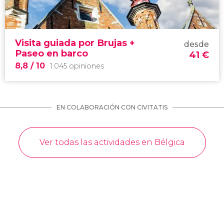
9,3


30.453 opiniones
free tour por Brujas en español
Visita guiada por Brujas +
desde
Paseo en barco
41
€
8,8
/ 10
1.045 opiniones
EN COLABORACIÓN CON CIVITATIS
Ver todas las actividades en Bélgica
8,8


1.045 opiniones
Venecia del norte
visita guiada por Brujas
paseo en barco por
sus canales