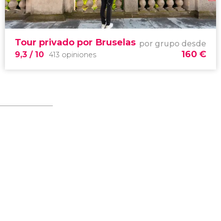
9,4


21.563 opiniones
el corazón de Flandes
free tour
Tour privado por Bruselas
por Gante
centro
por grupo desde
medieval
160
€
9,3
/ 10
413 opiniones
9,3


413 opiniones
un guía a vuestra
disposición para descubrir Bruselas