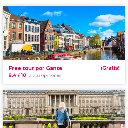
¡Gratis!
Free tour por Gante
9,4
/ 10
21.563 opiniones