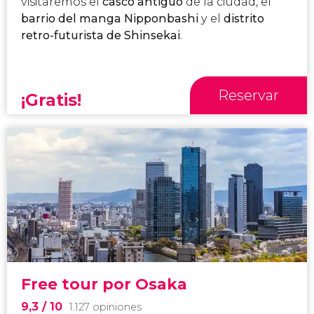
visitaremos el
casco antiguo
de la ciudad, el
barrio del manga Nipponbashi
y el
distrito
retro-futurista de Shinsekai
.
Reservar
¡Gratis!
Free tour por Osaka
9,3
/ 10
1.127 opiniones