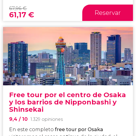
67,96
€
Reservar
61,17
€
Free tour por el centro de Osaka
y los barrios de Nipponbashi y
Shinsekai
9,4
/ 10
1.329 opiniones
En este completo
free tour por Osaka