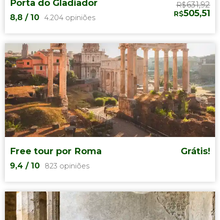
Porta do Gladiador
631,92
R$
505,51
R$
8,8
/ 10
4.204 opiniões
8,8


4.204 opiniões
visita ao Coliseu
Porta dos
Gladiadores
do Coliseu de Roma
Free tour por Roma
Grátis!
9,4
/ 10
823 opiniões
9,4