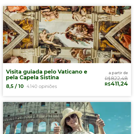
Visita guiada pelo Vaticano e
a partir de
pela Capela Sistina
822,48
R$
411,24
R$
8,5
/ 10
4.140 opiniões
8,5

