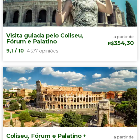
4.140 opiniões
Museus do Vaticano e a Capela
Sistina
Visita guiada pelo Coliseu,
a partir de
Fórum e Palatino
354,30
R$
9,1
/ 10
4.577 opiniões
9,1


4.577 opiniões
três lugares mais importantes da
Antiga Roma
Coliseu, Fórum e Palatino +
a partir de