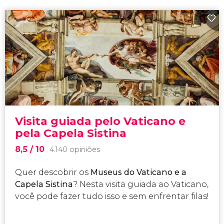
Visita guiada pelo Vaticano e
pela Capela Sistina
8,5
/ 10
4.140 opiniões
Quer descobrir os
Museus do Vaticano e a
Capela Sistina
? Nesta visita guiada ao Vaticano,
você pode fazer tudo isso e sem enfrentar filas!