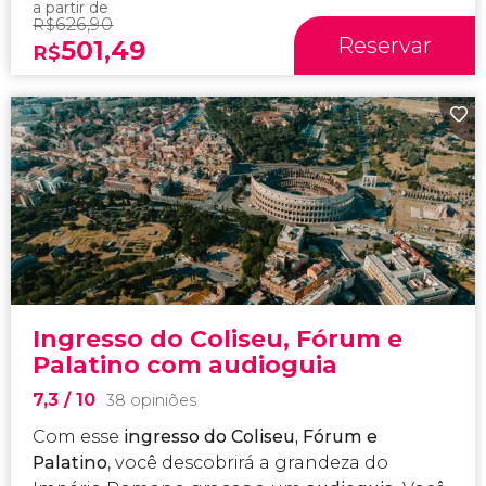
a partir de
626,90
R$
Reservar
501,49
R$
Ingresso do Coliseu, Fórum e
Palatino com audioguia
7,3
/ 10
38 opiniões
Com esse
ingresso do Coliseu, Fórum e
Palatino
, você descobrirá a grandeza do