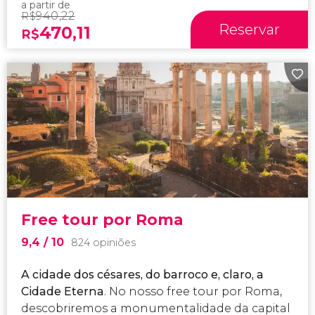
a partir de
940,22
R$
Reservar
470,11
R$
Free tour por Roma
9,4
/ 10
824 opiniões
A cidade dos césares, do barroco e, claro, a
Cidade Eterna
. No nosso free tour por Roma,
descobriremos a monumentalidade da capital