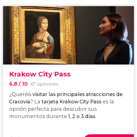
Krakow City Pass
6,8
/ 10
67 opiniones
¿Queréis
visitar las principales atracciones de
Cracovia
? La
tarjeta Krakow City Pass
es la
opción perfecta para descubrir sus
monumentos durante
1, 2 o 3 días
.