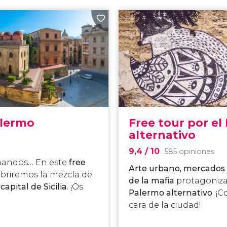
alermo
Free tour por el
alternativo
9,4
/ 10
585 opiniones
mandos… En este
free
Arte urbano, mercados t
briremos la mezcla de
de la mafia
protagoniz
apital de Sicilia
. ¡Os
Palermo alternativo
. ¡
cara de la ciudad!