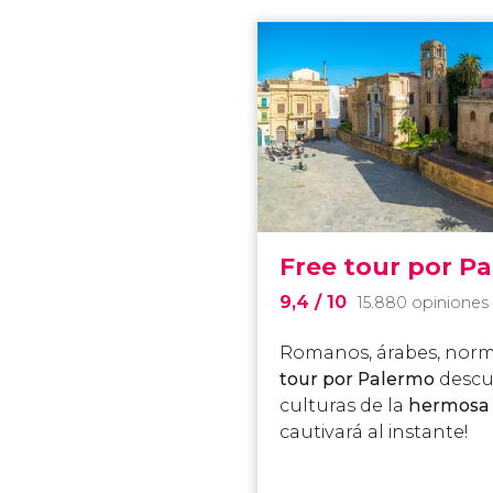
Free tour por P
9,4
/ 10
15.880 opiniones
Romanos, árabes, nor
tour por Palermo
descu
culturas de la
hermosa c
cautivará al instante!