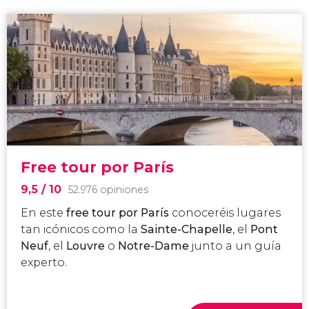
Free tour por París
9,5
/ 10
52.976 opiniones
En este
free tour por París
conoceréis lugares
tan icónicos como la
Sainte-Chapelle
, el
Pont
Neuf
, el
Louvre
o
Notre-Dame
junto a un guía
experto.