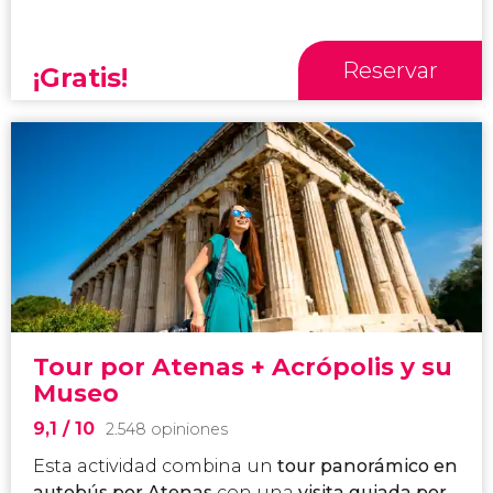
Reservar
¡Gratis!
Tour por Atenas + Acrópolis y su
Museo
9,1
/ 10
2.548 opiniones
Esta actividad combina un
tour panorámico en
autobús por Atenas
con una
visita guiada por