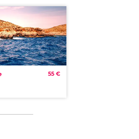
55
€
e