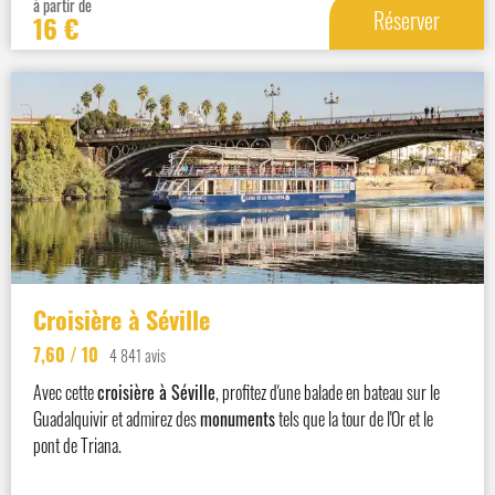
à partir de
Réserver
16
€
Croisière à Séville
7,60
/ 10
4 841 avis
Avec cette
croisière à Séville
, profitez d'une balade en bateau sur le
Guadalquivir et admirez des
monuments
tels que la tour de l'Or et le
pont de Triana.