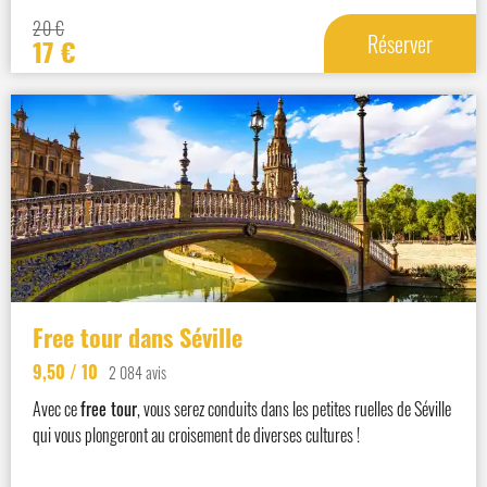
20
€
Réserver
17
€
Free tour dans Séville
9,50
/ 10
2 084 avis
Avec ce
free tour
, vous serez conduits dans les petites ruelles de Séville
qui vous plongeront au croisement de diverses cultures !