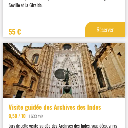
Séville
et
L
a Giralda
.
Réserver
55
€
Visite guidée des Archives des Indes
9,50
/ 10
1 633 avis
Lors de cette
visite guidée des Archives des Indes
, vous découvrirez