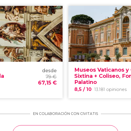
Museos Vaticanos y 
desde
la
Sixtina + Coliseo, Fo
79
€
Palatino
67,15
€
8,5
/ 10
13.181 opiniones
EN COLABORACIÓN CON CIVITATIS