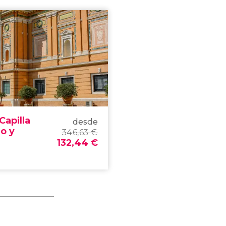
Capilla
desde
ro y
346,63
€
132,44
€