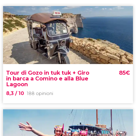
Tour di Gozo in tuk tuk + Giro
85
€
in barca a Comino e alla Blue
Lagoon
8,3
/ 10
188 opinioni
8,3

