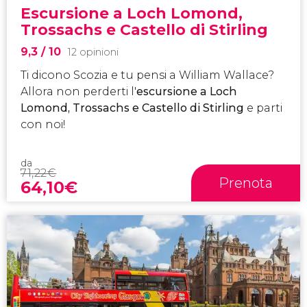
Escursione a Loch Lomond,
Trossachs e Castello di Stirling
9,3
/ 10
12 opinioni
Ti dicono Scozia e tu pensi a William Wallace?
Allora non perderti l'
escursione a Loch
Lomond, Trossachs e Castello di Stirling
e parti
con noi!
da
71,22
€
Prenota
64,10
€