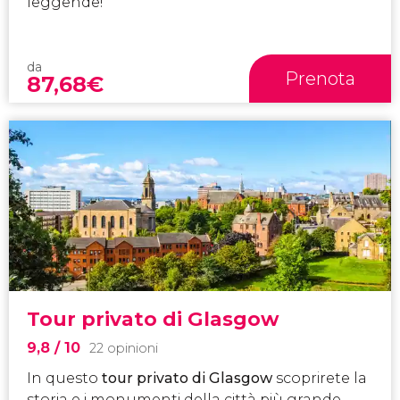
leggende!
da
Prenota
87,68
€
Tour privato di Glasgow
9,8
/ 10
22 opinioni
In questo
tour privato di Glasgow
scoprirete la
storia e i monumenti della città più grande