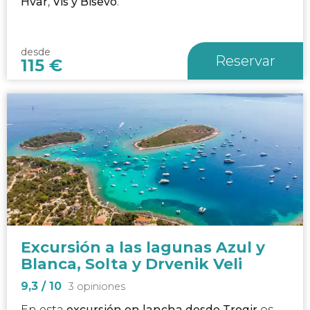
Hvar
,
Vis y Biševo
.
desde
Reservar
115
€
Excursión a las lagunas Azul y
Blanca, Solta y Drvenik Veli
9,3
/ 10
3 opiniones
En esta
excursión en lancha desde Trogir
os