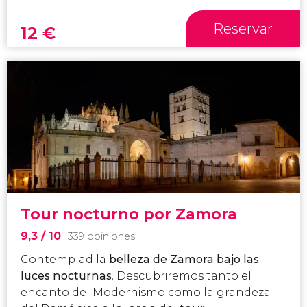
Reservar
12
€
Tour nocturno por Zamora
9,3
/ 10
339 opiniones
Contemplad la
belleza de Zamora bajo las
luces nocturnas
. Descubriremos tanto el
encanto del Modernismo como la grandeza