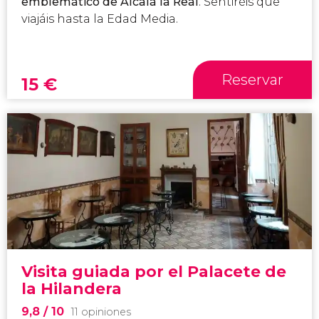
emblemático de Alcalá la Real
. Sentiréis que
viajáis hasta la Edad Media.
Reservar
15
€
Visita guiada por el Palacete de
la Hilandera
9,8
/ 10
11 opiniones