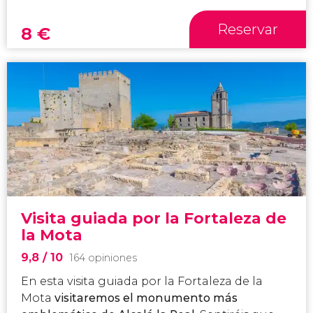
Reservar
8
€
Visita guiada por la Fortaleza de
la Mota
9,8
/ 10
164 opiniones
En esta visita guiada por la Fortaleza de la
Mota
visitaremos el monumento más