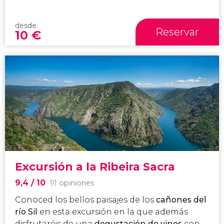
desde
Reservar
10
€
Excursión a la Ribeira Sacra
9,4
/ 10
91 opiniones
Conoced los bellos paisajes de los
cañones del
río Sil
en esta excursión en la que además
disfrutaréis de una
degustación de vinos
con