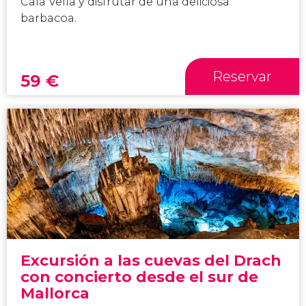
Cala Vella y disfrutar de una deliciosa
barbacoa.
Reservar
59
€
Excursión a las cuevas del Drach
con concierto desde el sur de
Mallorca