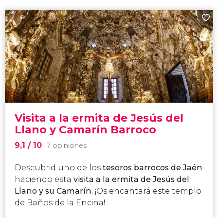
Visita a la ermita de Jesús del
Llano y Camarín Barroco
9,1
/ 10
7 opiniones
Descubrid uno de los
tesoros barrocos de Jaén
haciendo esta
visita a la ermita de Jesús del
Llano y su Camarín
. ¡Os encantará este templo
de Baños de la Encina!