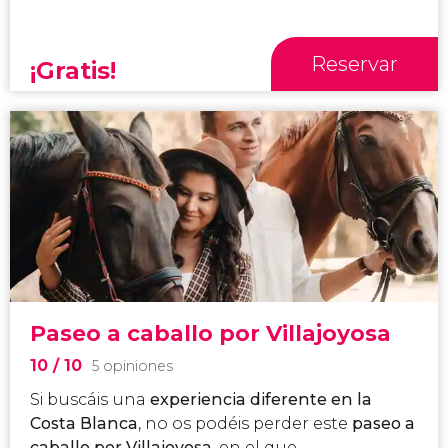
Reservar
¡Gratis!
Paseo a caballo por Villajoyosa
10
/ 10
5 opiniones
Si buscáis una
experiencia diferente en la
Costa Blanca
, no os podéis perder este
paseo a
caballo por Villajoyosa
, en el que