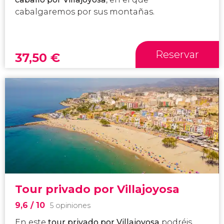
cabalgaremos por sus montañas.
Reservar
37,50
€
Tour privado por Villajoyosa
9,6
/ 10
5 opiniones
En este
tour privado por Villajoyosa
podréis