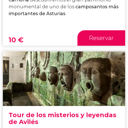
monumental de uno de los
camposantos más
importantes de Asturias
.
Reservar
10
€
Tour de los misterios y leyendas
de Avilés