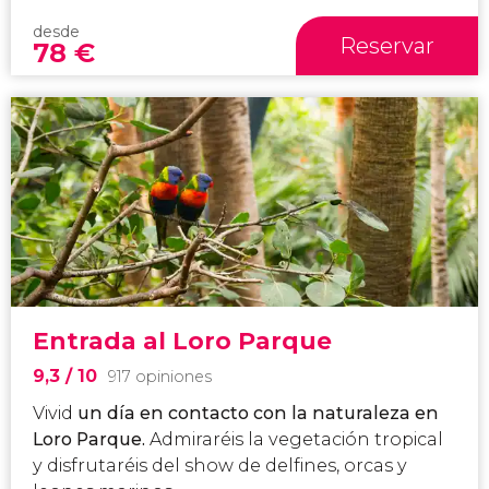
desde
Reservar
78
€
Entrada al Loro Parque
9,3
/ 10
917 opiniones
Vivid
un día en contacto con la naturaleza en
Loro Parque.
Admiraréis la vegetación tropical
y disfrutaréis del show de delfines, orcas y