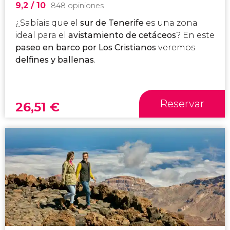
9,2
/ 10
848 opiniones
¿Sabíais que el
sur de Tenerife
es una zona
ideal para el
avistamiento de cetáceos
? En este
paseo en barco por Los Cristianos
veremos
delfines y ballenas
.
Reservar
26,51
€