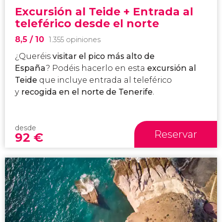
Excursión al Teide + Entrada al
teleférico desde el norte
8,5
/ 10
1.355 opiniones
¿Queréis
visitar el pico más alto de
España
? Podéis hacerlo en esta
excursión al
Teide
que incluye entrada al teleférico
y
recogida en el norte de Tenerife
.
desde
Reservar
92
€