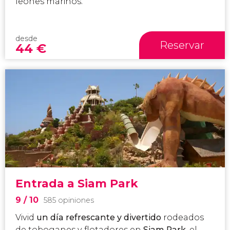
leones marinos.
desde
Reservar
44
€
Entrada a Siam Park
9
/ 10
585 opiniones
Vivid
un día refrescante y divertido
rodeados
de toboganes y flotadores en
Siam Park
, el