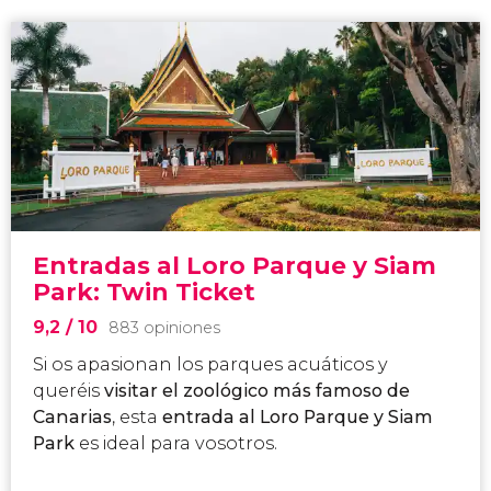
Entradas al Loro Parque y Siam
Park: Twin Ticket
9,2
/ 10
883 opiniones
Si os apasionan los parques acuáticos y
queréis
visitar el zoológico más famoso de
Canarias
, esta
entrada al Loro Parque y Siam
Park
es ideal para vosotros.