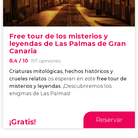
Free tour de los misterios y
leyendas de Las Palmas de Gran
Canaria
8,4
/ 10
197 opiniones
Criaturas mitológicas, hechos históricos y
crueles relatos
os esperan en este
free tour de
misterios y leyendas
. ¡Descubriremos los
enigmas de Las Palmas!
Reservar
¡Gratis!