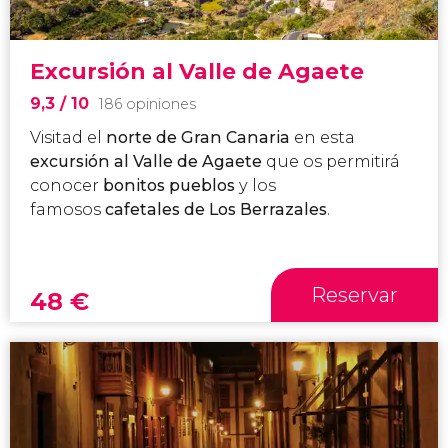
Excursión al Valle de Agaete
9,3
/ 10
186 opiniones
Visitad el
norte de Gran Canaria
en esta
excursión al Valle de Agaete
que os permitirá
conocer
bonitos pueblos
y los
famosos
cafetales de Los
Berrazales
.
Reservar
48
€