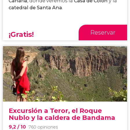
Canaria
, donde veremos la
Casa de Colón
y la
catedral de Santa Ana
.
Reservar
¡Gratis!
Excursión a Teror, el Roque
Nublo y la caldera de Bandama
9,2
/ 10
760 opiniones