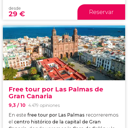
desde
Reservar
29
€
Free tour por Las Palmas de
Gran Canaria
9,3
/ 10
4.479 opiniones
En este
free tour por Las Palmas
recorreremos
el
centro histórico de la capital de Gran