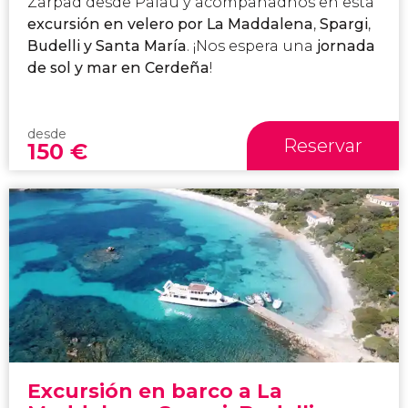
Zarpad desde Palau y acompañadnos en esta
excursión en velero por La Maddalena
,
Spargi
,
Budelli y Santa María
. ¡Nos espera una
jornada
de sol y mar en Cerdeña
!
desde
Reservar
150
€
Excursión en barco a La