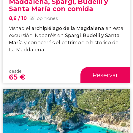
Maddalena, Spargi, Budelli y
Santa María con comida
8,6
/ 10
351 opiniones
Visitad el
archipiélago de la Magdalena
en esta
excursión. Nadaréis en
Spargi, Budelli y Santa
María
y conoceréis el patrimonio histórico de
La Maddalena.
desde
Reservar
65
€