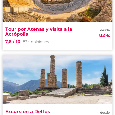
1.825 opiniones
entrada a la Acrópolis de Atenas
plan
imprescindible en la capital de Grecia
Tour por Atenas y visita a la
desde
Acrópolis
82
€
7,8
/ 10
834 opiniones
7,8


834 opiniones
principales puntos de interés
de Atenas
nos adentraremos en la Acrópolis
Excursión a Delfos
desde