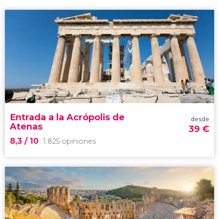
Entrada a la Acrópolis de
desde
Atenas
39
€
8,3
/ 10
1.825 opiniones
8,3

