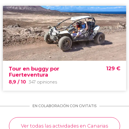
129
€
Tour en buggy por
Fuerteventura
8,9
/ 10
347 opiniones
EN COLABORACIÓN CON CIVITATIS
Ver todas las actividades en Canarias