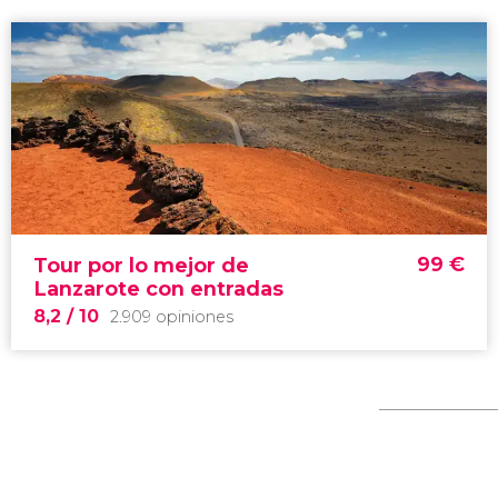
99
€
Tour por lo mejor de
Lanzarote con entradas
8,2
/ 10
2.909 opiniones