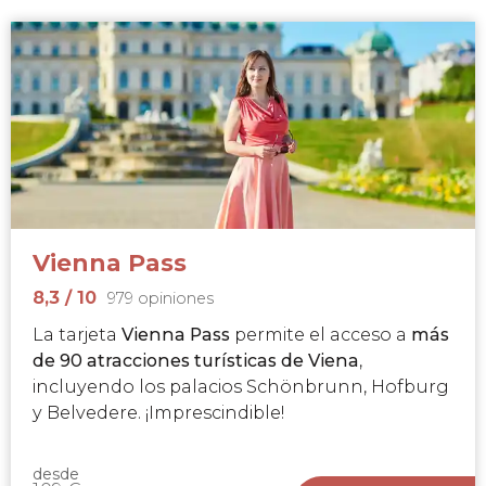
Vienna Pass
8,3
/ 10
979 opiniones
La tarjeta
Vienna Pass
permite el acceso a
más
de 90 atracciones turísticas de Viena
,
incluyendo los palacios Schönbrunn, Hofburg
y Belvedere. ¡Imprescindible!
desde