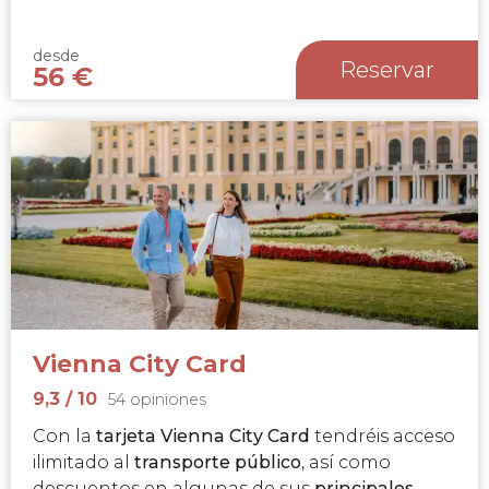
desde
Reservar
56
€
Vienna City Card
9,3
/ 10
54 opiniones
Con la
tarjeta Vienna City Card
tendréis acceso
ilimitado al
transporte público
, así como
descuentos en algunas de sus
principales