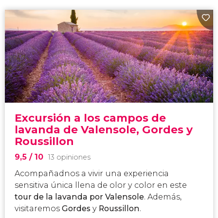
Excursión a los campos de
lavanda de Valensole, Gordes y
Roussillon
9,5
/ 10
13 opiniones
Acompañadnos a vivir una experiencia
sensitiva única llena de olor y color en este
tour de la lavanda por Valensole
. Además,
visitaremos
Gordes
y
Roussillon
.