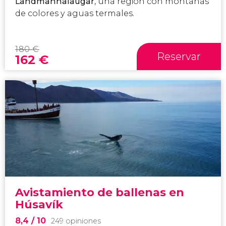
Landmannalaugar
, una región con montañas
de colores y aguas termales.
180
€
Reservar
162
€
Avistamiento de ballenas en
Húsavík
8,4
/ 10
249 opiniones