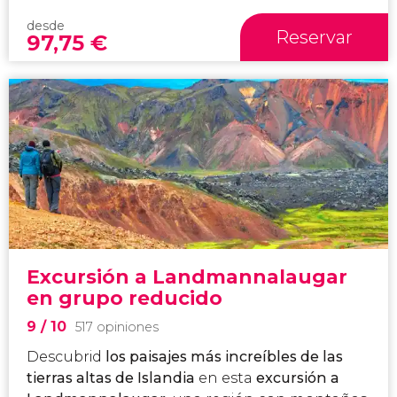
desde
Reservar
97,75
€
Excursión a Landmannalaugar
en grupo reducido
9
/ 10
517 opiniones
Descubrid
los paisajes más increíbles de las
tierras altas de Islandia
en esta
excursión a