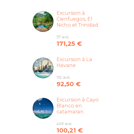
Excursion à
Cienfuegos, El
Nicho et Trinidad
57 avis
171,25
€
Excursion à La
Havane
152 avis
92,50
€
Excursion à Cayo
Blanco en
catamaran
449 avis
100,21
€