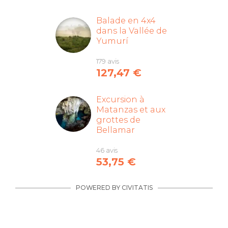
Balade en 4x4
dans la Vallée de
Yumurí
179 avis
127,47
€
Excursion à
Matanzas et aux
grottes de
Bellamar
46 avis
53,75
€
POWERED BY CIVITATIS