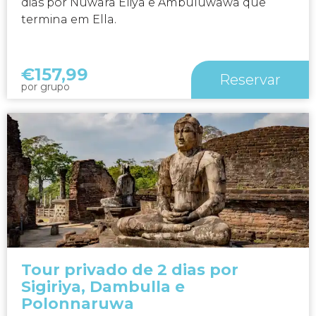
dias por Nuwara Eliya e Ambuluwawa que
termina em Ella.
€
157,99
Reservar
por grupo
Tour privado de 2 dias por
Sigiriya, Dambulla e
Polonnaruwa