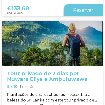
€
133,68
Reservar
por grupo
Tour privado de 2 dias por
Nuwara Eliya e Ambuluwawa
8
/ 10
1 opinião
Plantações de chá, cachoeiras
… Descubra a
beleza do Sri Lanka com este tour privado de 2